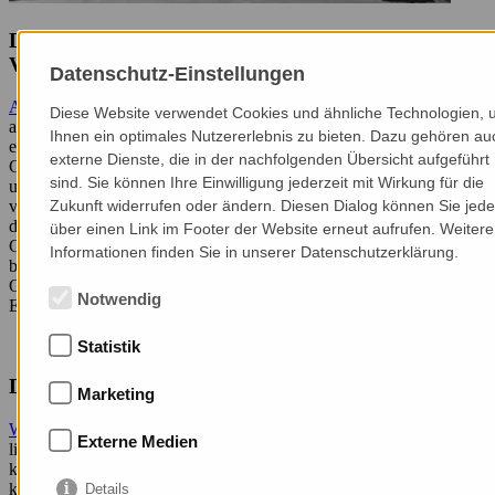
Der besonderer Ferienort
Gemassen
bei Mals im
Vinschgau
Datenschutz-Einstellungen
Auf unserem Bauernhof
leben Esel, Katzen, Hühner und Hasen, die
Diese Website verwendet Cookies und ähnliche Technologien,
alle sehr zutraulich sind. Zudem pflegen wir mit sehr viel Liebe
Ihnen ein optimales Nutzererlebnis zu bieten. Dazu gehören au
einen großen Bauerngarten. Dort gedeihen allerlei feine
externe Dienste, die in der nachfolgenden Übersicht aufgeführt
Gemüsesorten und wohlriechende Kräuter. Gerne dürfen Sie uns bei
sind. Sie können Ihre Einwilligung jederzeit mit Wirkung für die
unserer täglichen Arbeit begleiten und tatkräftig mithelfen. Etwas
versteckt liegt ein gemütlicher Grillplatz mit einem Goldfischteich,
Zukunft widerrufen oder ändern. Diesen Dialog können Sie jede
den Sie gerne für geselliges Beisammensein nutzen dürfen.
über einen Link im Footer der Website erneut aufrufen. Weitere
Genießen Sie am Abend die letzten Sonnenstrahlen und den
Informationen finden Sie in unserer Datenschutzerklärung.
bezaubernden Blick auf die Vinschger Bergwelt mit dem König
Ortler, wenn es unten im Tal bereits dämmert. Tanken Sie dann
Notwendig
Energie im erholsamen Schlaf in Ihrer Ferienwohnung.
Statistik
Die
Ferienwohnungen
auf dem Bauernhof
Marketing
Wir verfügen über zwei moderne Ferienwohnungen
, die mit ihrer
Externe Medien
liebevollen Einrichtung zum Wohlfühlen einladen. Allesamt sind
komplett ausgestattet und bieten damit jeglichen Komfort. Auch das
kostenfreie WLAN dürfen Sie gerne nutzen. Die kleinen
Details