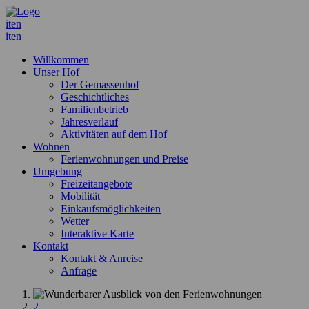
it
en
it
en
Willkommen
Unser Hof
Der Gemassenhof
Geschichtliches
Familienbetrieb
Jahresverlauf
Aktivitäten auf dem Hof
Wohnen
Ferienwohnungen und Preise
Umgebung
Freizeitangebote
Mobilität
Einkaufsmöglichkeiten
Wetter
Interaktive Karte
Kontakt
Kontakt & Anreise
Anfrage
1
2